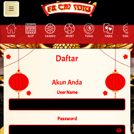
HOME
SLOT
CASINO
SPORT
TOGEL
TABLE
FISHING
Daftar
Akun Anda
User Name
Password