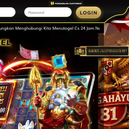
LOGIN
hubungi Kita Menutogel Cs 24 Jam Nonstop Siap melayani Anda 
LINK ALTERNATIF 1
https://lnkku.com/menutoge
LINK ALTERNATIF 2
LINK ALTERNATIF 3