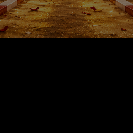
Bank Online (
) /
Bank Gangguan (
) 
Platform Menutoto Togel Online Terpe
el online di Indonesia. Situs MENUTOGEL menawarkan pengalaman berma