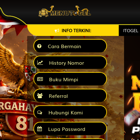
Selamat Datang Di MENUTOGEL Situs Resmi T
INFO TERKINI:
Cara Bermain
History Nomor
Buku Mimpi
Referral
Hubungi Kami
Lupa Password