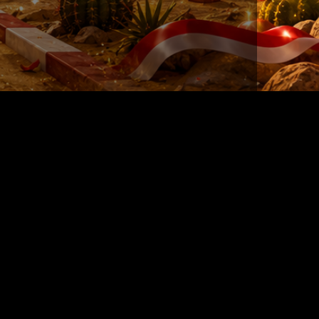
/
Bank Offline (
)
rcaya Deposit 5rb
in yang aman dan menyenangkan. Keamanan dan kepuasan