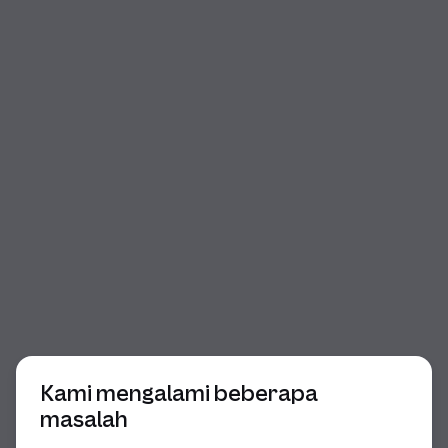
Awal dialog
Kami mengalami beberapa
masalah