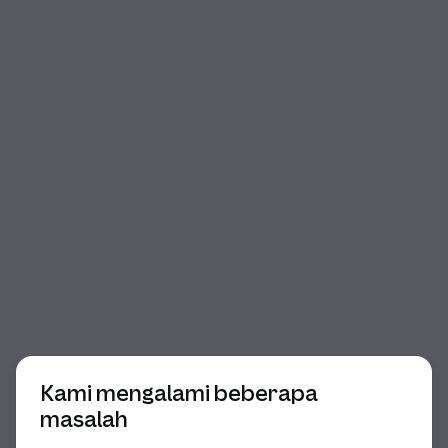
Awal dialog
Kami mengalami beberapa
masalah