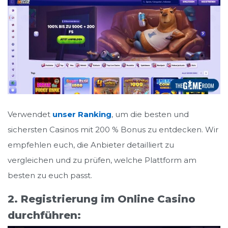
Verwendet
unser Ranking
, um die besten und
sichersten Casinos mit 200 % Bonus zu entdecken. Wir
empfehlen euch, die Anbieter detailliert zu
vergleichen und zu prüfen, welche Plattform am
besten zu euch passt.
2. Registrierung im Online Casino
durchführen: