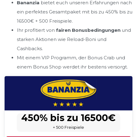
Bananzia
bietet euch unseren Erfahrungen nach
ein perfektes Gesamtpaket mit bis zu 450% bis zu
16500€ + 500 Freispiele.
Ihr profitiert von
fairen Bonusbedingungen
und
starken Aktionen wie Reload-Boni und
Cashbacks.
Mit einem VIP Programm, der Bonus Crab und
einem Bonus Shop werdet ihr bestens versorgt.
450% bis zu 16500€
+ 500 Freispiele