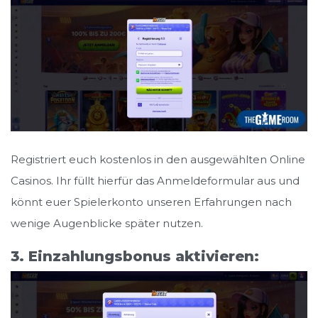
Registriert euch kostenlos in den ausgewählten Online
Casinos. Ihr füllt hierfür das Anmeldeformular aus und
könnt euer Spielerkonto unseren Erfahrungen nach
wenige Augenblicke später nutzen.
3. Einzahlungsbonus aktivieren: