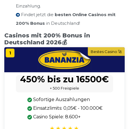
Einzahlung.
Findet jetzt die
besten Online Casinos mit
200% Bonus
in Deutschland!
Casinos mit 200% Bonus in
Deutschland 2026💰
Bestes Casino 🚀
1
450% bis zu 16500€
+ 500 Freispiele
Sofortige Auszahlungen
Einsatzlimits: 0,05€ - 100.000€
Casino Spiele: 8.600+