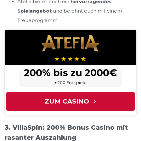
Atefia bietet euch ein
hervorragendes
Spielangebot
und belohnt euch mit einem
Treueprogramm.
200% bis zu 2000€
+ 200 Freispiele
ZUM CASINO
3. VillaSpin: 200% Bonus Casino mit
rasanter Auszahlung