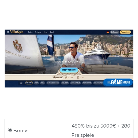
480% bis zu 5000€ + 280
🎁 Bonus
Freispiele