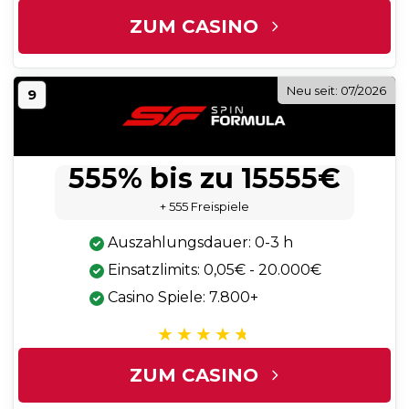
ZUM CASINO
Neu seit: 07/2026
9
555% bis zu 15555€
+ 555 Freispiele
Auszahlungsdauer: 0-3 h
Einsatzlimits: 0,05€ - 20.000€
Casino Spiele: 7.800+
ZUM CASINO