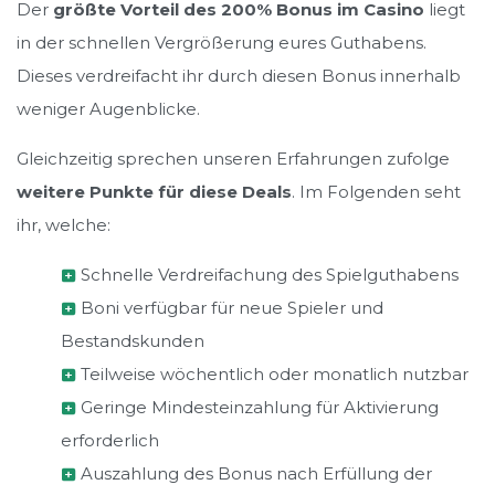
Der
größte Vorteil des 200% Bonus im Casino
liegt
in der schnellen Vergrößerung eures Guthabens.
Dieses verdreifacht ihr durch diesen Bonus innerhalb
weniger Augenblicke.
Gleichzeitig sprechen unseren Erfahrungen zufolge
weitere Punkte für diese Deals
. Im Folgenden seht
ihr, welche:
Schnelle Verdreifachung des Spielguthabens
Boni verfügbar für neue Spieler und
Bestandskunden
Teilweise wöchentlich oder monatlich nutzbar
Geringe Mindesteinzahlung für Aktivierung
erforderlich
Auszahlung des Bonus nach Erfüllung der