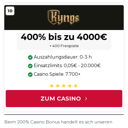
10
400% bis zu 4000€
+ 400 Freispiele
Auszahlungsdauer: 0-3 h
Einsatzlimits: 0,05€ - 20.000€
Casino Spiele: 7.700+
ZUM CASINO
Beim 200% Casino Bonus handelt es sich unseren