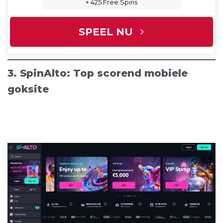
+ 425 Free Spins
SPEEL NU
3. SpinAlto: Top scorend mobiele
goksite