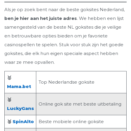
Als je op zoek bent naar de beste goksites Nederland,
ben je hier aan het juiste adres
. We hebben een lijst
samengesteld van de beste NL goksites die je veilige
en betrouwbare opties bieden om je favoriete
casinospellen te spelen. Stuk voor stuk zijn het goede
goksites, die elk hun eigen speciale aspect hebben
waar ze mee opvallen.
🥇
Top Nederlandse goksite
Mama.bet
🥈
Online gok site met beste uitbetaling
LuckyGans
🥉
SpinAlto
Beste mobiele online goksite