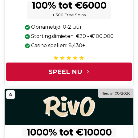
100% tot €6000
+ 300 Free Spins
Opnametijd: 0-2 uur
Stortingslimieten: €20 - €100,000
Casino spellen: 8,430+
SPEEL NU
Nieuw: 08/2026
4
1000% tot €10000