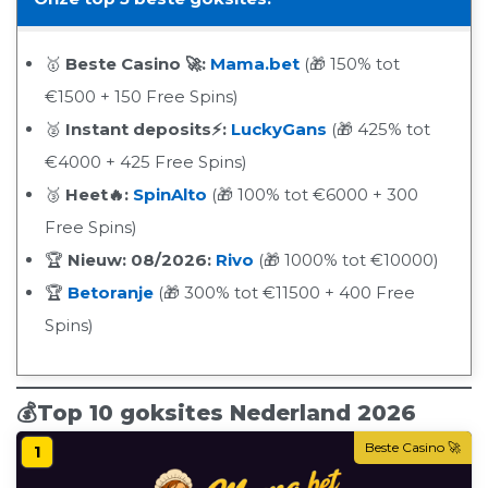
🥇
Beste Casino 🚀:
Mama.bet
(🎁 150% tot
€1500 + 150 Free Spins)
🥈
Instant deposits⚡:
LuckyGans
(🎁 425% tot
€4000 + 425 Free Spins)
🥉
Heet🔥:
SpinAlto
(🎁 100% tot €6000 + 300
Free Spins)
🏆
Nieuw: 08/2026:
Rivo
(🎁 1000% tot €10000)
🏆
Betoranje
(🎁 300% tot €11500 + 400 Free
Spins)
💰Top 10 goksites Nederland 2026
Beste Casino 🚀
1