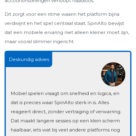
accountinstellingen verloopt naadloos.
Dit zorgt voor een ritme waarin het platform bijna
verdwijnt en het spel centraal staat. SpinAlto bewijst
dat een mobiele ervaring niet alleen kleiner moet zijn,
maar vooral slimmer ingericht.
Deskundig advies
Mobiel spelen vraagt om snelheid en logica, en
dat is precies waar SpinAlto sterk in is. Alles
reageert direct, zonder vertraging of verwarring.
Dat maakt langere sessies op een klein scherm
haalbaar, iets wat bij veel andere platforms nog