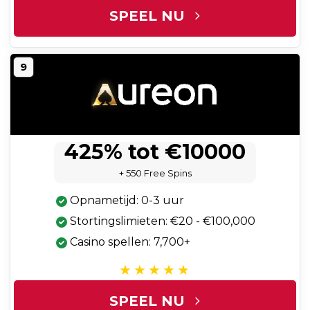
SPEEL NU
9
425% tot €10000
+ 550 Free Spins
Opnametijd: 0-3 uur
Stortingslimieten: €20 - €100,000
Casino spellen: 7,700+
SPEEL NU