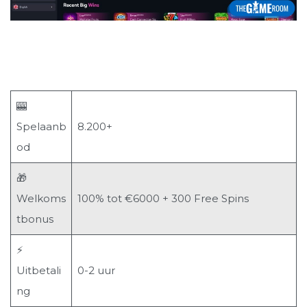
🎰
Spelaanb
8.200+
od
🎁
Welkoms
100% tot €6000 + 300 Free Spins
tbonus
⚡
Uitbetali
0-2 uur
ng