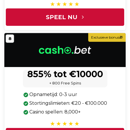
SPEEL NU
Exclusieve bonus🎁
8
855% tot €10000
+ 800 Free Spins
Opnametijd: 0-3 uur
Stortingslimieten: €20 - €100.000
Casino spellen: 8,000+