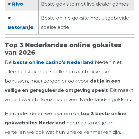
⭐
Rivo
Beste gok site met live dealer games
⭐
Beste online goksite met uitgebreide
Betoranje
spelselectie
Top 3 Nederlandse online goksites
van 2026
De
beste online casino’s Nederland
bieden niet
alleen uitstekende spellen en aantrekkelijke
bonussen, maar zorgen er ook voor
dat je in een
veilige en gereguleerde omgeving speelt
. Dit maakt
ze de favoriete keuze voor veel Nederlandse gokkers.
Hieronder delen we daarom de
top 3 beste online
gokwebsites Nederland
nogmaals met je en
vertellen we ook wat hun unieke kenmerken zijn.