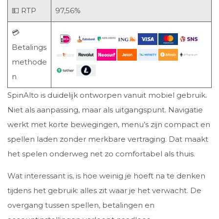
💵 RTP
97,56%
💳
Betalings
methode
n
SpinAlto is duidelijk ontworpen vanuit mobiel gebruik.
Niet als aanpassing, maar als uitgangspunt. Navigatie
werkt met korte bewegingen, menu’s zijn compact en
spellen laden zonder merkbare vertraging. Dat maakt
het spelen onderweg net zo comfortabel als thuis.
Wat interessant is, is hoe weinig je hoeft na te denken
tijdens het gebruik: alles zit waar je het verwacht. De
overgang tussen spellen, betalingen en