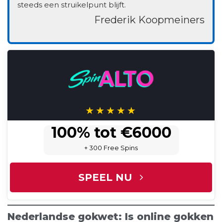
steeds een struikelpunt blijft.
Frederik Koopmeiners
100% tot €6000
+ 300 Free Spins
SPEEL NU
Nederlandse gokwet: Is online gokken