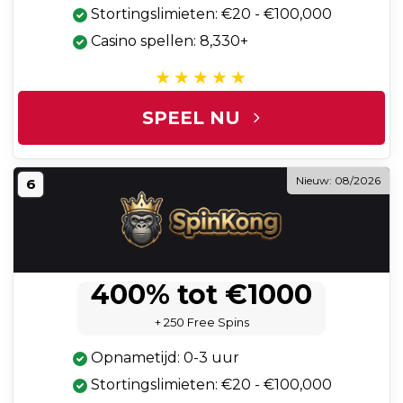
Stortingslimieten: €20 - €100,000
Casino spellen: 8,330+
SPEEL NU
Nieuw: 08/2026
6
400% tot €1000
+ 250 Free Spins
Opnametijd: 0-3 uur
Stortingslimieten: €20 - €100,000