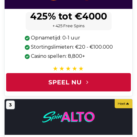
425% tot €4000
+ 425 Free Spins
Opnametijd: 0-1 uur
Stortingslimieten: €20 - €100.000
Casino spellen: 8,800+
SPEEL NU
Heet🔥
3