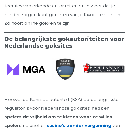
licenties van erkende autoriteiten en je weet dat je
zonder zorgen kunt genieten van je favoriete spellen.
Zo hoort online gokken te zijn.
De belangrijkste gokautoriteiten voor
Nederlandse goksites
Hoewel de Kansspelautoriteit (KSA) de belangrijkste
regulator is voor Nederlandse gok sites,
hebben
spelers de vrijheid om te kiezen waar ze willen
spelen
, inclusief bij
casino’s zonder vergunning
van