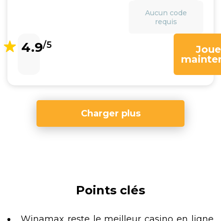
Aucun code
requis
4.9
/5
Joue
mainte
Charger plus
Points clés
Winamax reste le meilleur casino en ligne