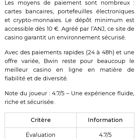
Les moyens de paiement sont nombreux :
cartes bancaires, portefeuilles électroniques
et crypto-monnaies. Le dépôt minimum est
accessible dès 10 €. Agréé par l’ANJ, ce site de
casino garantit un environnement sécurisé.
Avec des paiements rapides (24 à 48h) et une
offre variée, Bwin reste pour beaucoup le
meilleur casino en ligne en matière de
fiabilité et de diversité.
Note du joueur : 4.7/5 – Une expérience fluide,
riche et sécurisée.
Critère
Information
Évaluation
4.7/5