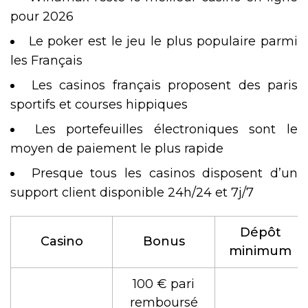
pour 2026
Le poker est le jeu le plus populaire parmi
les Français
Les casinos français proposent des paris
sportifs et courses hippiques
Les portefeuilles électroniques sont le
moyen de paiement le plus rapide
Presque tous les casinos disposent d’un
support client disponible 24h/24 et 7j/7
Dépôt
Casino
Bonus
minimum
100 € pari
remboursé