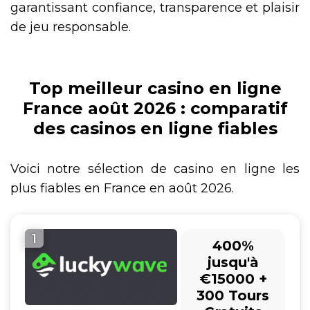
garantissant confiance, transparence et plaisir
de jeu responsable.
Top meilleur casino en ligne
France août 2026 : comparatif
des casinos en ligne fiables
Voici notre sélection de casino en ligne les
plus fiables en France en août 2026.
1
400%
jusqu'à
€15000 +
300 Tours