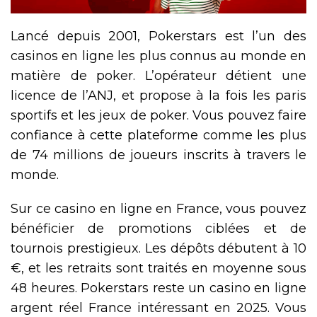
Lancé depuis 2001, Pokerstars est l’un des
casinos en ligne les plus connus au monde en
matière de poker. L’opérateur détient une
licence de l’ANJ, et propose à la fois les paris
sportifs et les jeux de poker. Vous pouvez faire
confiance à cette plateforme comme les plus
de 74 millions de joueurs inscrits à travers le
monde.
Sur ce casino en ligne en France, vous pouvez
bénéficier de promotions ciblées et de
tournois prestigieux. Les dépôts débutent à 10
€, et les retraits sont traités en moyenne sous
48 heures. Pokerstars reste un casino en ligne
argent réel France intéressant en 2025. Vous