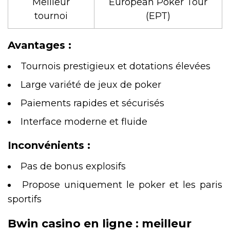
Meilleur
European Poker Tour
tournoi
(EPT)
Avantages :
Tournois prestigieux et dotations élevées
Large variété de jeux de poker
Paiements rapides et sécurisés
Interface moderne et fluide
Inconvénients :
Pas de bonus explosifs
Propose uniquement le poker et les paris
sportifs
Bwin casino en ligne : meilleur