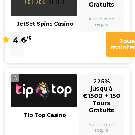
Gratuits
Aucun code
JetSet Spins Casino
requis
4.6
/5
Joue
mainte
6
225%
jusqu'à
€1500 + 150
Tours
Gratuits
Tip Top Casino
Aucun code
requis