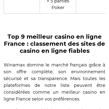
+ 5 parties
Poker
Top 9 meilleur casino en ligne
France : classement des sites de
casino en ligne fiables
Winamax domine le marché français grâce à
son offre complète, son environnement
sécurisé et sa transparence. Mais toutes les
plateformes de notre liste peuvent être
considérées comme un meilleur casino en
ligne France selon vos préférences.