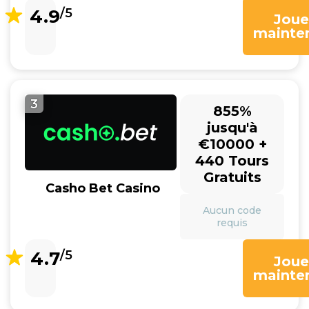
4.9
/5
Joue
mainte
3
855%
jusqu'à
€10000 +
440 Tours
Gratuits
Casho Bet Casino
Aucun code
requis
4.7
/5
Joue
mainte