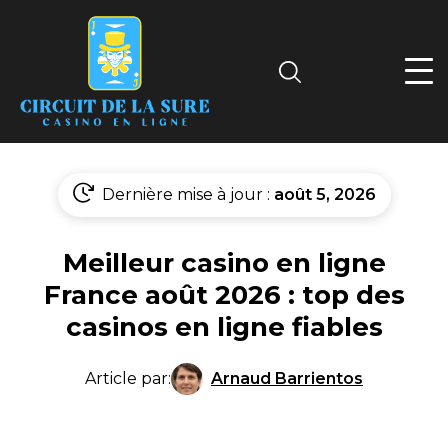
Search
Dernière mise à jour :
août 5, 2026
Meilleur casino en ligne
France août 2026 : top des
casinos en ligne fiables
Arnaud Barrientos
Article par: