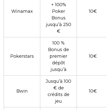
+ 100%
Winamax
Poker
10€
Bonus
jusqu’à 250
€
100 %
Bonus de
Pokerstars
premier
10€
dépôt
jusqu’à
Jusqu’à 100
€ de
Bwin
10€
crédits de
jeu