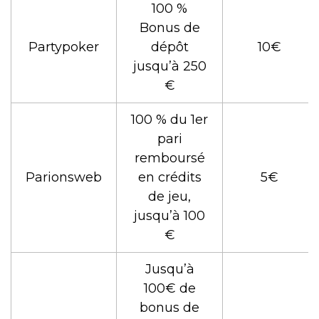
100 %
Bonus de
Partypoker
dépôt
10€
jusqu’à 250
€
100 % du 1er
pari
remboursé
Parionsweb
en crédits
5€
de jeu,
jusqu’à 100
€
Jusqu’à
100€ de
bonus de