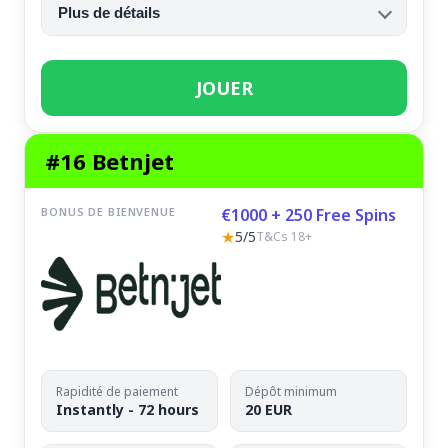
Plus de détails
JOUER
#16 Betnjet
BONUS DE BIENVENUE
€1000 + 250 Free Spins
★
5/5
T&Cs 18+
Rapidité de paiement
Dépôt minimum
Instantly - 72 hours
20 EUR