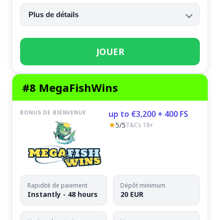
Plus de détails
JOUER
#8 MegaFishWins
BONUS DE BIENVENUE
up to €3,200 + 400 FS
★
5/5
T&Cs 18+
Rapidité de paiement
Dépôt minimum
Instantly - 48 hours
20 EUR