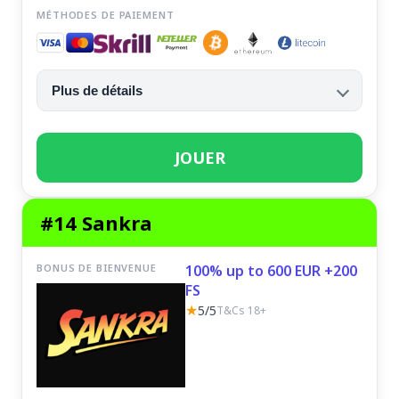
MÉTHODES DE PAIEMENT
Plus de détails
JOUER
#14 Sankra
BONUS DE BIENVENUE
100% up to 600 EUR +200
FS
★
5/5
T&Cs 18+