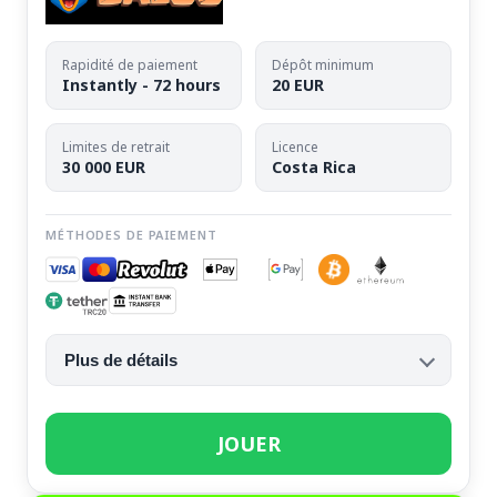
Rapidité de paiement
Dépôt minimum
Instantly - 72 hours
20 EUR
Limites de retrait
Licence
30 000 EUR
Costa Rica
MÉTHODES DE PAIEMENT
Plus de détails
JOUER