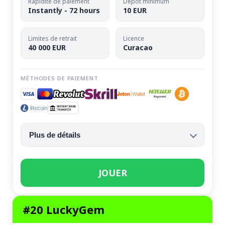
Rapidité de paiement
Dépôt minimum
Instantly - 72 hours
10 EUR
Limites de retrait
Licence
40 000 EUR
Curacao
MÉTHODES DE PAIEMENT
Plus de détails
JOUER
#20 LuckyGem