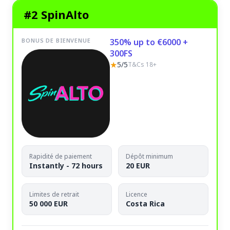
#2 SpinAlto
BONUS DE BIENVENUE
350% up to €6000 +
300FS
★
5/5
T&Cs 18+
Rapidité de paiement
Dépôt minimum
Instantly - 72 hours
20 EUR
Limites de retrait
Licence
50 000 EUR
Costa Rica