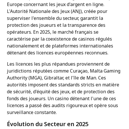
Europe concernant les jeux d'argent en ligne.
L'Autorité Nationale des Jeux (ANJ), créée pour
superviser l'ensemble du secteur, garantit la
protection des joueurs et la transparence des
opérateurs. En 2025, le marché français se
caractérise par la coexistence de casinos régulés
nationalement et de plateformes internationales
détenant des licences européennes reconnues.
Les licences les plus répandues proviennent de
juridictions réputées comme Curaçao, Malta Gaming
Authority (MGA), Gibraltar, et l'île de Man. Ces
autorités imposent des standards stricts en matière
de sécurité, d'équité des jeux, et de protection des
fonds des joueurs. Un casino détenant l'une de ces
licences a passé des audits rigoureux et opère sous
surveillance constante.
Évolution du Secteur en 2025