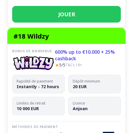
JOUER
#18 Wildzy
BONUS DE BIENVENUE
600% up to €10.000 + 25%
cashback
★
5/5
T&Cs 18+
Rapidité de paiement
Dépôt minimum
Instantly - 72 hours
20 EUR
Limites de retrait
Licence
10 000 EUR
Anjoan
MÉTHODES DE PAIEMENT