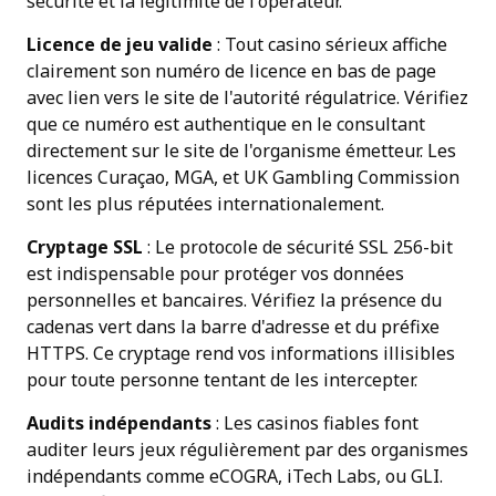
sécurité et la légitimité de l'opérateur.
Licence de jeu valide
: Tout casino sérieux affiche
clairement son numéro de licence en bas de page
avec lien vers le site de l'autorité régulatrice. Vérifiez
que ce numéro est authentique en le consultant
directement sur le site de l'organisme émetteur. Les
licences Curaçao, MGA, et UK Gambling Commission
sont les plus réputées internationalement.
Cryptage SSL
: Le protocole de sécurité SSL 256-bit
est indispensable pour protéger vos données
personnelles et bancaires. Vérifiez la présence du
cadenas vert dans la barre d'adresse et du préfixe
HTTPS. Ce cryptage rend vos informations illisibles
pour toute personne tentant de les intercepter.
Audits indépendants
: Les casinos fiables font
auditer leurs jeux régulièrement par des organismes
indépendants comme eCOGRA, iTech Labs, ou GLI.