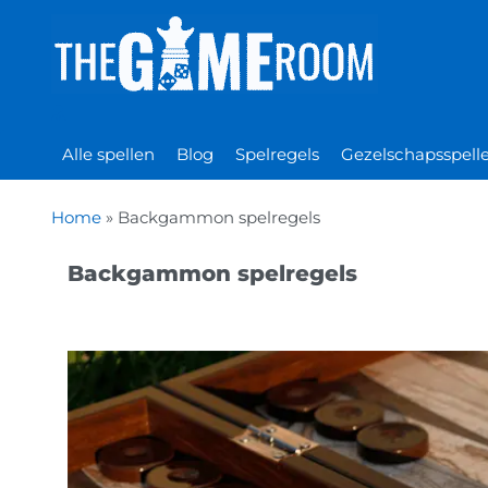
Alle spellen
Blog
Spelregels
Gezelschapsspell
Home
»
Backgammon spelregels
Backgammon spelregels