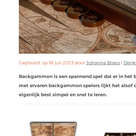
Geplaatst op
18 juli 2023
door
Johanna Boers
|
Denks
Backgammon is een spannend spel dat er in het be
met ervaren backgammon spelers lijkt het alsof 
eigenlijk best simpel en snel te leren.