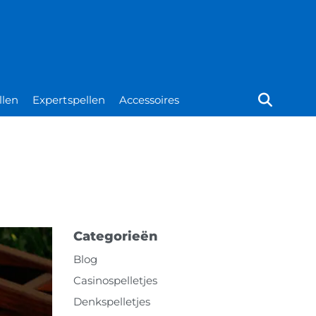
llen
Expertspellen
Accessoires
Categorieën
Blog
Casinospelletjes
Denkspelletjes