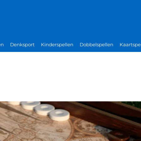
en
Denksport
Kinderspellen
Dobbelspellen
Kaartspe