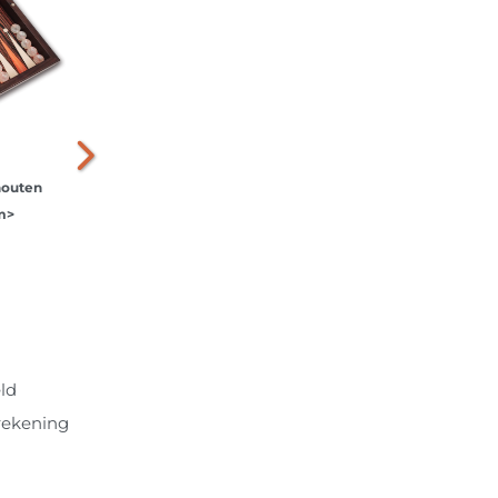
outen
Klassiek Ebbenhouten
m>
backgammon bordspel - XXL
48cm>
€ 36,99
in voorraad
ld
rekening