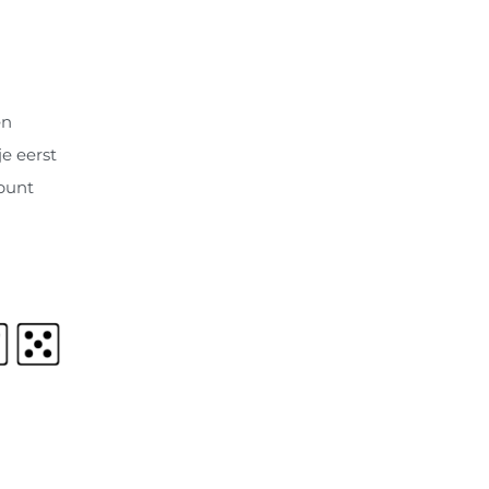
en
e eerst
 punt