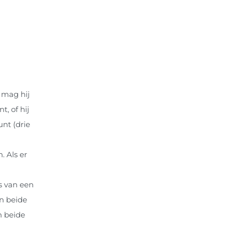
 mag hij
, of hij
unt (drie
 Als er
s van een
n beide
n beide