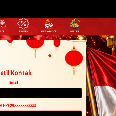
ADE
PROMO
MEGAGACOR
ANUBIS
etil Kontak
Email
r HP (08xxxxxxxxxx)