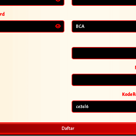
ord
Kode Ref
Daftar